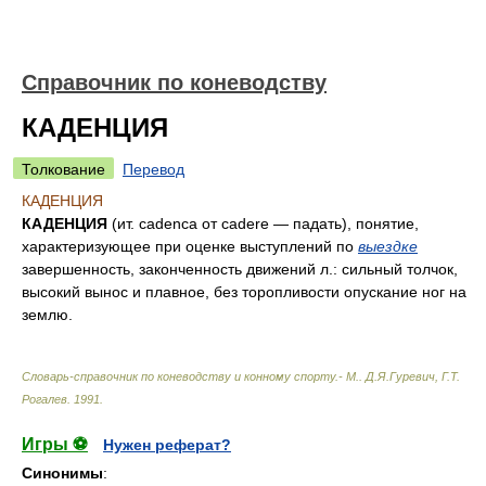
Справочник по коневодству
КАДЕНЦИЯ
Толкование
Перевод
КАДЕНЦИЯ
КАДЕНЦИЯ
(ит. cadenca от cadere — падать), понятие,
характеризующее при оценке выступлений по
выездке
завершенность, законченность движений л.: сильный толчок,
высокий вынос и плавное, без торопливости опускание ног на
землю.
Словарь-справочник по коневодству и конному спорту.- М.
.
Д.Я.Гуревич, Г.Т.
Рогалев
.
1991
.
Игры ⚽
Нужен реферат?
Синонимы
: