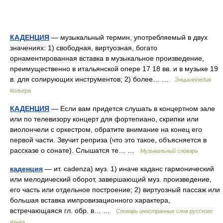
КАДЕНЦИЯ
— музыкальный термин, употребляемый в двух
значениях: 1) свободная, виртуозная, богато
орнаментированная вставка в музыкальное произведение,
преимущественно в итальянской опере 17 18 вв. и в музыке 19
в. для солирующих инструментов; 2) более… …
Энциклопедия
Кольера
КАДЕНЦИЯ
— Если вам придется слушать в концертном зале
или по телевизору концерт для фортепиано, скрипки или
виолончели с оркестром, обратите внимание на конец его
первой части. Звучит реприза (что это такое, объясняется в
рассказе о сонате). Слышатся те… …
Музыкальный словарь
каденция
— ит. cadenza) муз. 1) иначе каданс гармонический
или мелодический оборот, завершающий муз. произведение,
его часть или отдельное построение; 2) виртуозный пассаж или
большая вставка импровизационного характера,
встречающаяся гл. обр. в… …
Словарь иностранных слов русского
языка