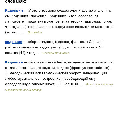
словарях:
Каденция
— У этого термина существуют и другие значения,
см. Каденция (значения). Каденция (итал. cadenza, от
лат. cadere «падать») может быть: категория гармонии, то же,
что каданс (от фр. cadence), виртуозное исполнительское соло
(то же,… …
Википедия
каденция
— оборот, каданс, каденца, фантазия Словарь
русских синонимов. каденция сущ., кол во синонимов: 5 •
вставка (44) • кад …
Словарь синонимов
Каденция
— (итальянское cadenza; позднелатинское cadentia,
от латинского cadere падать), каданс (французское cadence),
1) мелодический или гармонический оборот, завершающий
любое музыкальное построение и сообщающий ему
определенную законченность. 2) Сольный …
Иллюстрированный
энциклопедический словарь